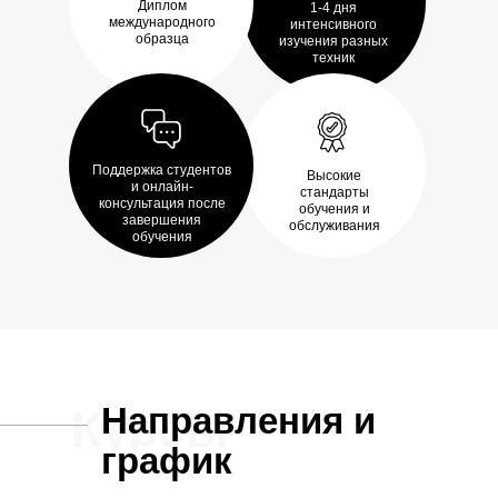
Диплом
1-4 дня
международного
интенсивного
образца
изучения разных
техник
Поддержка студентов
Высокие
и онлайн-
стандарты
консультация после
обучения и
завершения
обслуживания
обучения
Направления и
Курсы
график