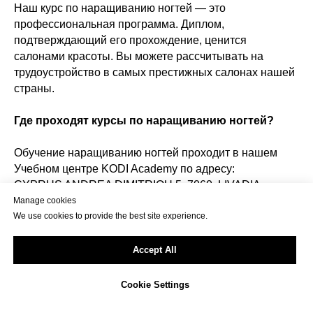
Наш курс по наращиванию ногтей — это
профессиональная программа. Диплом,
подтверждающий его прохождение, ценится
салонами красоты. Вы можете рассчитывать на
трудоустройство в самых престижных салонах нашей
страны.
Где проходят курсы по наращиванию ногтей?
Обучение наращиванию ногтей проходит в нашем
Учебном центре KODI Academy по адресу:
CYPRUS ANDREA DIMITRIOU 5, 7060, LIVADIA.
Manage cookies
Если вы хотите повысить свою квалификацию,
We use cookies to provide the best site experience.
получить новые знания, завести новые
профессиональные знакомства или просто научиться
Accept All
создавать красивые дизайны на своих ногтях – курсы
по наращиванию ногтей, проводимые в нашем
Cookie Settings
Учебном центре, ждут вас!