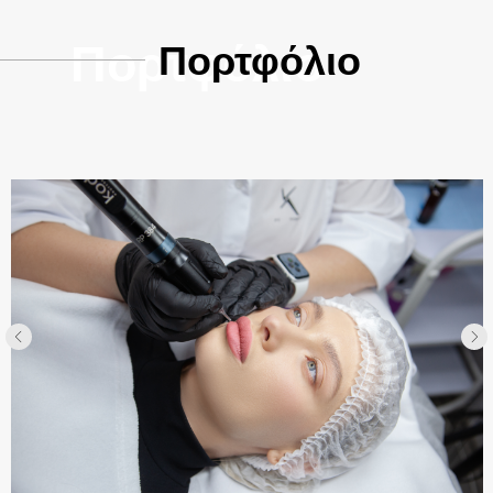
Πορτφόλιο
Πορτφόλιο