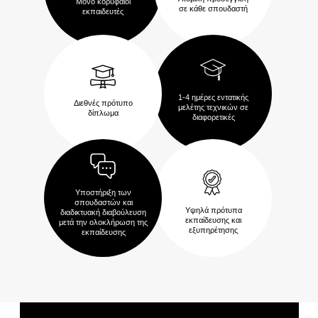
Μόνο κορυφαίοι
σε κάθε σπουδαστή
εκπαιδευτές
1-4 ημέρες εντατικής
Διεθνές πρότυπο
μελέτης τεχνικών σε
δίπλωμα
διαφορετικές
Υποστήριξη των
σπουδαστών και
Υψηλά πρότυπα
διαδικτυακή διαβούλευση
εκπαίδευσης και
μετά την ολοκλήρωση της
εξυπηρέτησης
εκπαίδευσης