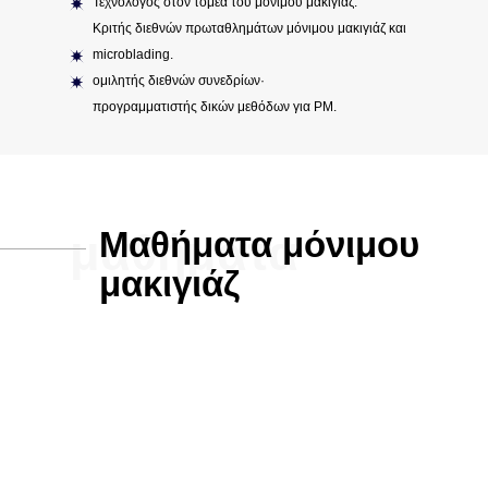
Τεχνολόγος στον τομέα του μόνιμου μακιγιάζ.
Κριτής διεθνών πρωταθλημάτων μόνιμου μακιγιάζ και
microblading.
ομιλητής διεθνών συνεδρίων·
προγραμματιστής δικών μεθόδων για PM.
Μαθήματα μόνιμου
μαθήματα
μακιγιάζ